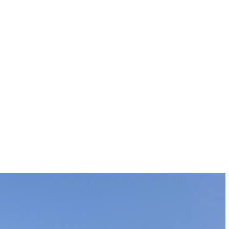
Profitez d’un confort climatique
parfait : la brise naturelle de
l’océan Indien et la
climatisation vous assurent une
température idéale à tout
moment.