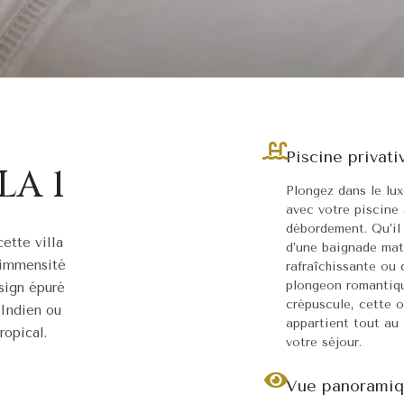
Dressing
Piscine privati
LA 1
Appréciez le confort d’un vaste
Plongez dans le lu
dressing pour ranger vos
avec votre piscine
vêtements, chaussures et
débordement. Qu’il 
ette villa
accessoires, une touche de
d’une baignade mat
l’immensité
raffinement supplémentaire à
rafraîchissante ou 
votre séjour.
plongeon romantiq
sign épuré
crépuscule, cette 
 Indien ou
appartient tout au
Mini-bar
ropical.
votre séjour.
Savourez l’élégance d’un mini-
bar soigneusement garni,
Vue panorami
offrant des boissons raffinées