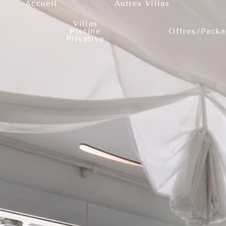
Accueil
Autres Villas
Villas
Piscine
Offres/Packa
Privative