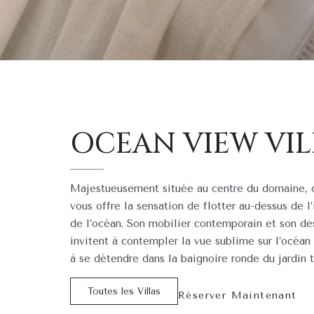
Lit King-size
OCEAN VIEW VIL
Laissez-vous emporter par un
sommeil paisible dans un
somptueux lit king-size, orné
Majestueusement située au centre du domaine, c
d’une moustiquaire pour des
vous offre la sensation de flotter au-dessus de 
nuits calmes et sereines.
Réveillez-vous reposé, prêt à
de l’océan. Son mobilier contemporain et son de
savourer une nouvelle journée à
invitent à contempler la vue sublime sur l’océan
Bali.
à se détendre dans la baignoire ronde du jardin t
Climatisation &
Toutes les Villas
Réserver Maintenant
ventilateur