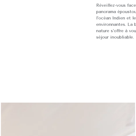
pour agrémenter vos moments
Réveillez-vous face
de détente.
panorama époustouf
l’océan Indien et le
environnantes. La 
nature s’offre à vo
séjour inoubliable.