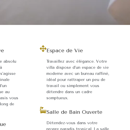
ve
Espace de Vie
xe absolu
Travaillez avec élégance. Votre
 à
villa dispose d’un espace de vie
s’agisse
moderne avec un bureau raffiné,
inale
idéal pour rattraper un peu de
d’un
travail ou simplement vous
ue au
détendre dans un cadre
oasis vous
somptueux.
 long de
Salle de Bain Ouverte
Détendez-vous dans votre
que
propre paradis tropical. La salle