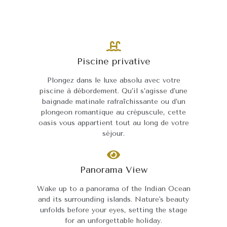
Piscine privative
ux,
Plongez dans le luxe absolu avec votre
Tr
,
piscine à débordement. Qu’il s’agisse d’une
d
e
baignade matinale rafraîchissante ou d’un
ép
la.
plongeon romantique au crépuscule, cette
oasis vous appartient tout au long de votre
séjour.
Panorama View
e
ium
Wake up to a panorama of the Indian Ocean
t
e
and its surrounding islands. Nature's beauty
unfolds before your eyes, setting the stage
h
for an unforgettable holiday.
b