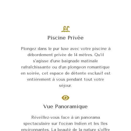
Piscine Privée
ux,
Plongez dans le pur luxe avec votre piscine à
T
,
débordement privée de 14 mètres. Qu’il
u
e
s’agisse d’une baignade matinale
a
rafraîchissante ou d’un plongeon romantique
p
en soirée, cet espace de détente exclusif est
entièrement à vous pendant tout votre
séjour.
ar
Vue Panoramique
des
t
tre
Réveillez-vous face à un panorama
ba
.
spectaculaire sur l’océan Indien et les îles
environnantes. La beauté de la nature s’offre